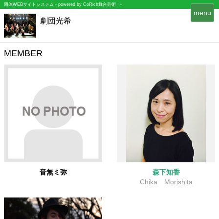
団体WEBサイトシステム - powered by
CoRich舞台芸術！-
T
menu
劇団光希
o
g
g
l
MEMBER
e
n
a
v
i
g
a
t
i
o
n
音無ミ弥
森下知香
Chika Morishita