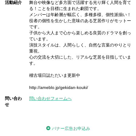
活動紹介
舞台や映像など多方面で活躍する光り輝く人間を育て
る！ことを目標に生まれた劇団です。
メンバーは年齢層が幅広く、多種多様、個性派揃い！
役者の個性を生かした意味のある芝居作りがモットー
です。
子供から大人まで心から楽しめる良質のドラマを創っ
ています。
演技スタイルは、人間らしく、自然な言葉のやりとり
重視。
心の交流を大切にした、リアルな芝居を目指していま
す。
稽古場日誌ただいま更新中
http://ameblo.jp/gekidan-kouki/
問い合わ
問い合わせフォームへ
せ
バナー広告お申込み