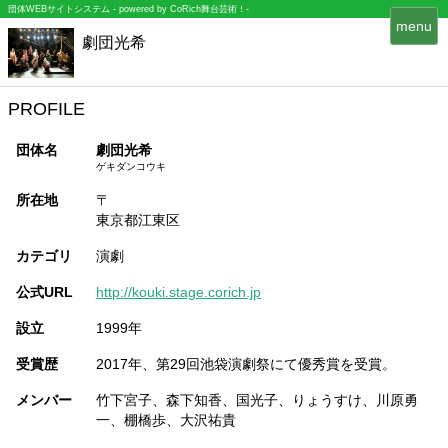
団体WEBサイトシステム - powered by
CoRich舞台芸術！-
T
menu
劇団光希
o
g
g
l
PROFILE
e
n
団体名
劇団光希
a
ゲキダンコウキ
v
所在地
〒
i
東京都江東区
g
a
カテゴリ
演劇
t
i
公式URL
http://kouki.stage.corich.jp
o
n
設立
1999年
受賞歴
2017年、第29回池袋演劇祭にて優秀賞を受賞。
メンバー
竹下宮子、森下知香、国光子、りょうすけ、川原勇
一、棚橋歩、大沢祐貴